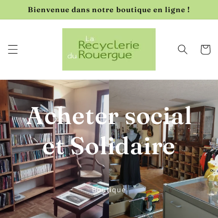
et passer
Bienvenue dans notre boutique en ligne !
au
contenu
Panier
Acheter social
et Solidaire
Boutique