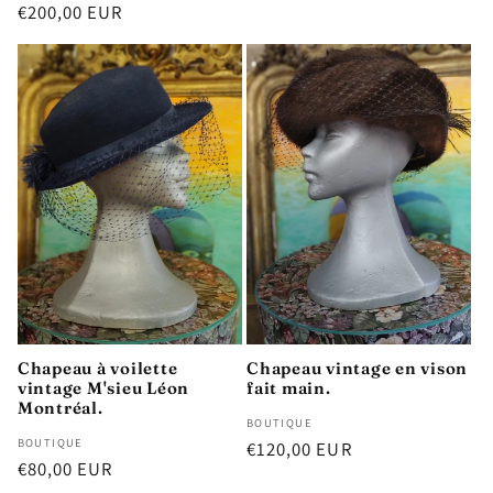
Prix
€200,00 EUR
habituel
Chapeau à voilette
Chapeau vintage en vison
vintage M'sieu Léon
fait main.
Montréal.
Distributeur :
BOUTIQUE
Distributeur :
BOUTIQUE
Prix
€120,00 EUR
Prix
€80,00 EUR
habituel