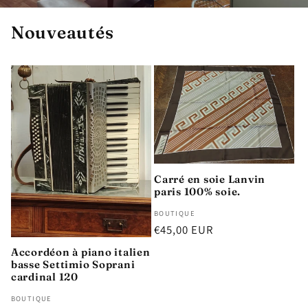
Nouveautés
Carré en soie Lanvin
paris 100% soie.
Distributeur :
BOUTIQUE
Prix
€45,00 EUR
habituel
Accordéon à piano italien
basse Settimio Soprani
cardinal 120
Distributeur :
BOUTIQUE