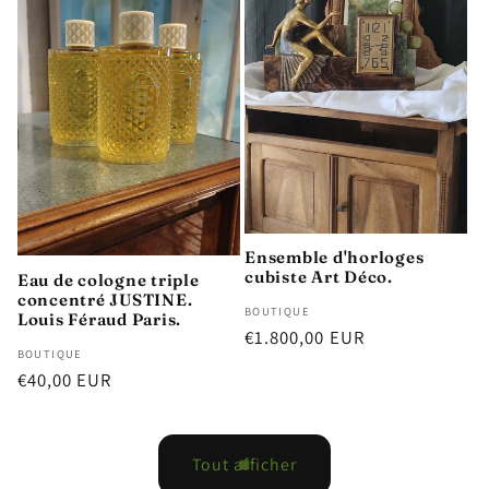
Ensemble d'horloges
cubiste Art Déco.
Eau de cologne triple
concentré JUSTINE.
Distributeur :
BOUTIQUE
Louis Féraud Paris.
Prix
€1.800,00 EUR
Distributeur :
BOUTIQUE
habituel
Prix
€40,00 EUR
habituel
Tout afficher