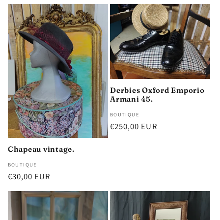
habituel
Derbies Oxford Emporio
Armani 45.
Distributeur :
BOUTIQUE
Prix
€250,00 EUR
habituel
Chapeau vintage.
Distributeur :
BOUTIQUE
Prix
€30,00 EUR
habituel